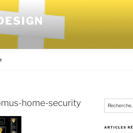
DESIGN
t
omus-home-security
ARTICLES R