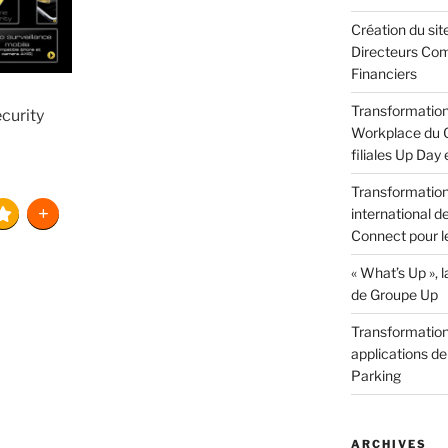
Création du sit
Directeurs Com
Financiers
Transformation 
curity
Workplace du G
filiales Up Day
Transformation 
international d
Connect pour l
« What’s Up »,
de Groupe Up
Transformation 
applications de
Parking
ARCHIVES