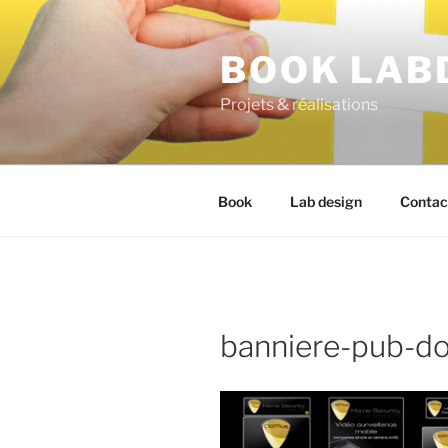
BOOK LAB
Projets & réalisations
Book
Lab design
Contac
banniere-pub-d