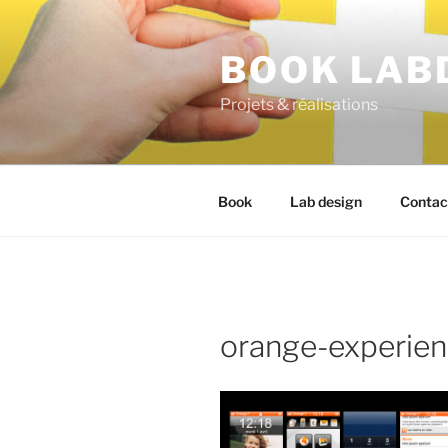
BOOK LAB
Projets & réalisations
Book
Lab design
Contac
orange-experie