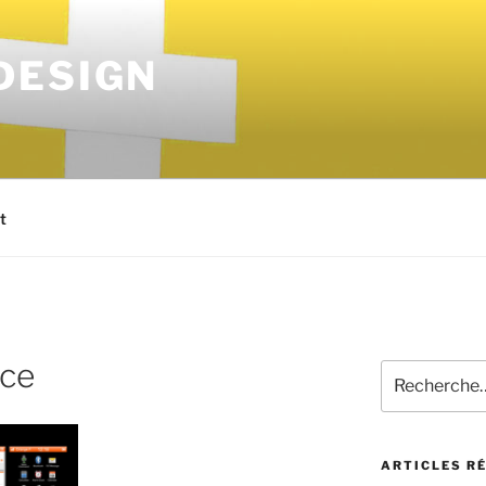
DESIGN
t
nce
ARTICLES R