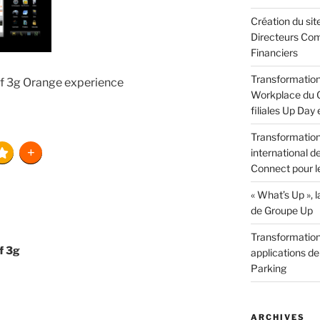
Création du sit
Directeurs Com
Financiers
Transformation 
ef 3g Orange experience
Workplace du G
filiales Up Day
Transformation 
international d
Connect pour l
« What’s Up »,
de Groupe Up
Transformation 
f 3g
applications de
Parking
ARCHIVES