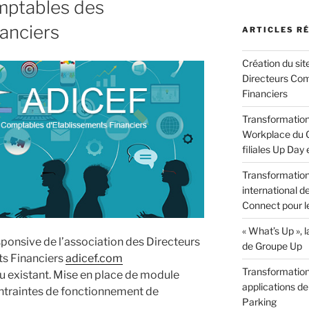
mptables des
anciers
ARTICLES R
Création du sit
Directeurs Com
Financiers
Transformation 
Workplace du G
filiales Up Day
Transformation 
international d
Connect pour l
« What’s Up »,
ponsive de l’association des Directeurs
de Groupe Up
s Financiers
adicef.com
Transformation 
u existant. Mise en place de module
applications de
ntraintes de fonctionnement de
Parking