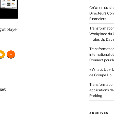
Création du sit
Directeurs Com
Financiers
Transformation 
get player
Workplace du G
filiales Up Day
Transformation 
international d
Connect pour l
« What’s Up »,
de Groupe Up
Transformation 
get
applications de
Parking
ARCHIVES