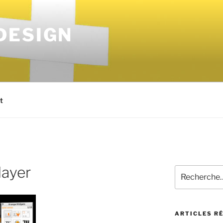
DESIGN
t
layer
ARTICLES R