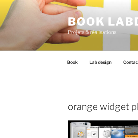
BOOK LAB
Projets & réalisations
Book
Lab design
Contac
orange widget p