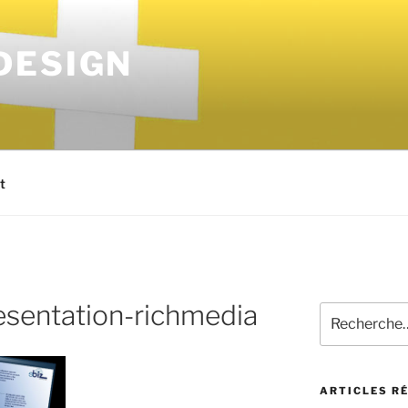
DESIGN
t
esentation-richmedia
ARTICLES R