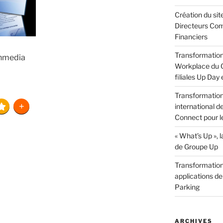
Création du sit
Directeurs Com
Financiers
Transformation 
chmedia
Workplace du G
filiales Up Day
Transformation 
international d
Connect pour l
« What’s Up »,
de Groupe Up
Transformation 
applications de
Parking
ARCHIVES